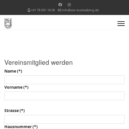
+41 78 691 18 06
info@asv-kuessaberg.de
Vereinsmitglied werden
Name
(*)
Vorname
(*)
Strasse
(*)
Hausnummer
(*)